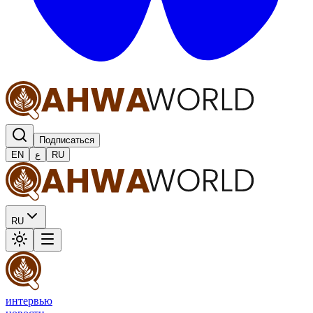
Подписаться
EN
ع
RU
RU
интервью