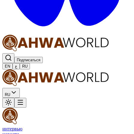
Подписаться
EN
ع
RU
RU
интервью