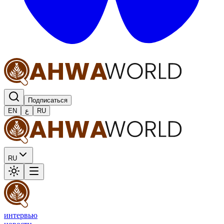
Подписаться
EN
ع
RU
RU
интервью