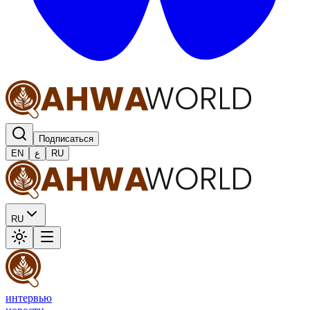
Подписаться
EN
ع
RU
RU
интервью