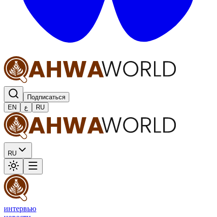
Подписаться
EN
ع
RU
RU
интервью