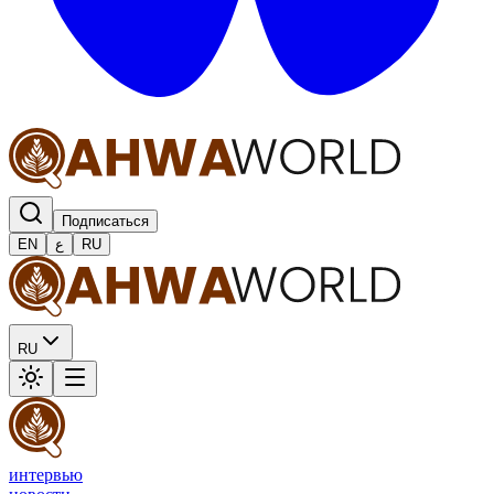
Подписаться
EN
ع
RU
RU
интервью