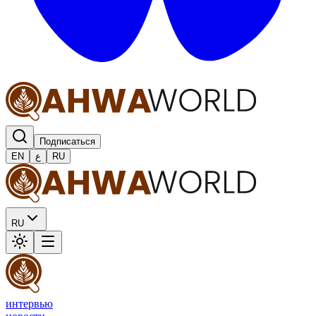
Подписаться
EN
ع
RU
RU
интервью