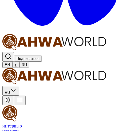
Подписаться
EN
ع
RU
RU
интервью