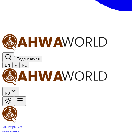
Подписаться
EN
ع
RU
RU
интервью