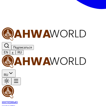
Подписаться
EN
ع
RU
RU
интервью