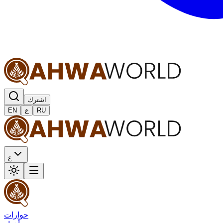
اشترك
RU
ع
EN
ع
حوارات