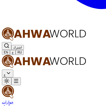
اشترك
RU
ع
EN
ع
حوارات