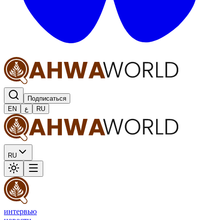
Подписаться
EN
ع
RU
RU
интервью