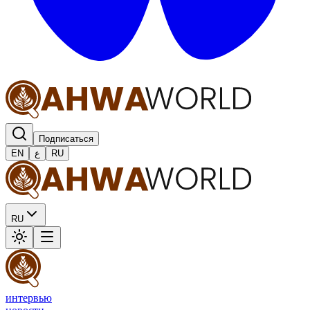
Подписаться
EN
ع
RU
RU
интервью