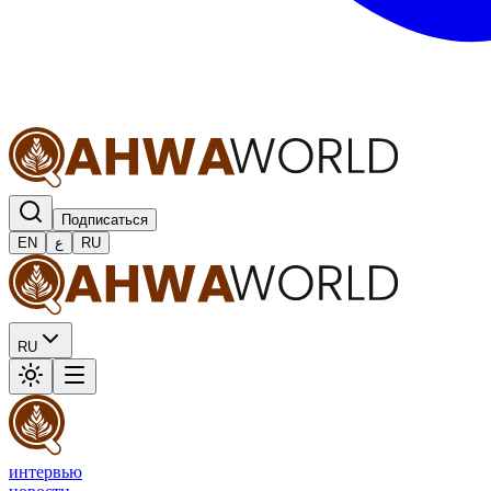
Подписаться
EN
ع
RU
RU
интервью