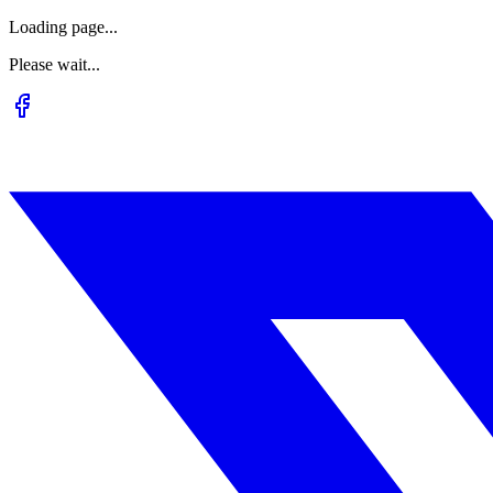
Loading page...
Please wait...