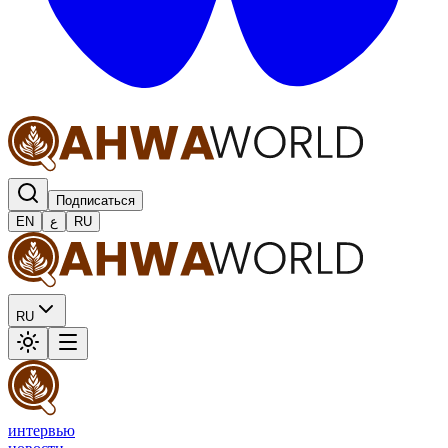
Подписаться
EN
ع
RU
RU
интервью