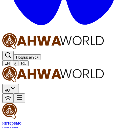
Подписаться
EN
ع
RU
RU
интервью