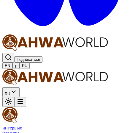
Подписаться
EN
ع
RU
RU
интервью