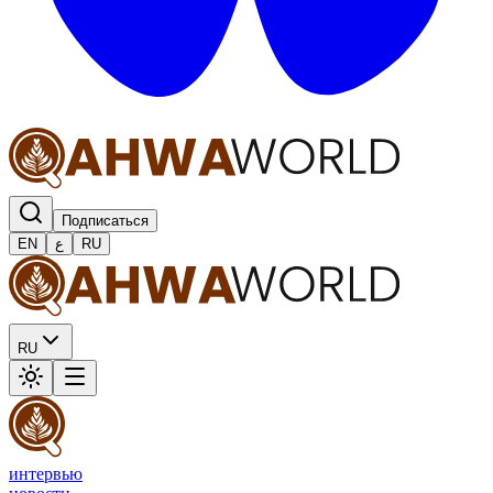
Подписаться
EN
ع
RU
RU
интервью