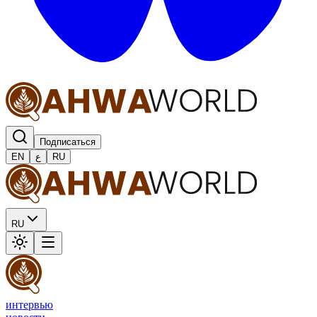
Подписаться
EN
ع
RU
RU
интервью