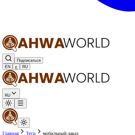
Подписаться
EN
ع
RU
RU
Главная
Теги
мобильный-заказ