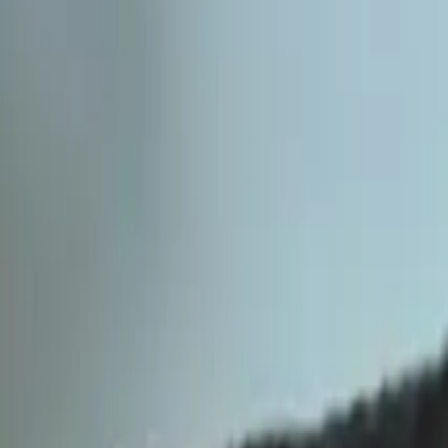
новости
Размышления
Исследования
Главная
Исследования
Лучшие капсулы кофе в России 20
Исследования
Лучшие капсулы кофе в России 2026 го
Qahwa World
13 апреля 2026 г.
2 Мин. чтение
Поделиться
:
Москва — Qahwa World