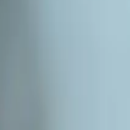
Подписаться
EN
ع
RU
RU
интервью