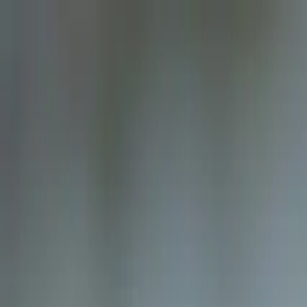
Loading page...
Please wait...