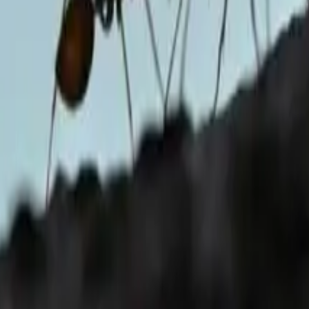
26 года
да