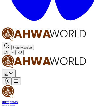
Подписаться
EN
ع
RU
RU
интервью