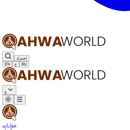
اشترك
RU
ع
EN
ع
حوارات