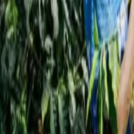
новости
Размышления
Исследования
Главная
новости
Устойчивый кофе: эксцельса и либерика
новости
Устойчивый кофе: эксцельса и либерик
Qahwa World
1 июня 2026 г.
5 Мин. чтение
Поделиться
:
Автор:
Qahwa World