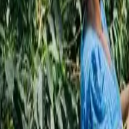
Подписаться
EN
ع
RU
RU
интервью