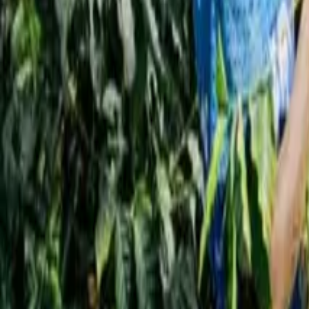
أخبار
تأملات
دراسات
أخبار
الجزيرة تسلط الضوء على القهوة اليمنية بمعرض كوالالمبور
أخبار
الضوء على القهوة اليمنية بمعرض كوالالمبور
Qahwa World
12 مايو 2026
5 دقيقة للقراءة
:
مشاركة