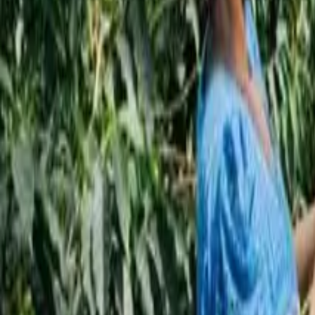
اشترك
RU
ع
EN
ع
حوارات