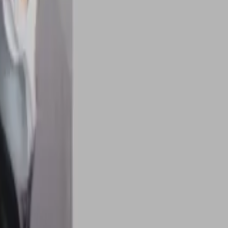
كينيا – علي الزكري | قهوة ورلد