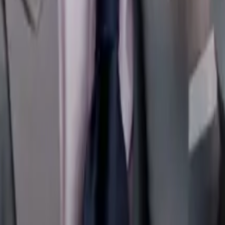
الرئيسية
حوارات
جون سيروني: العبء 