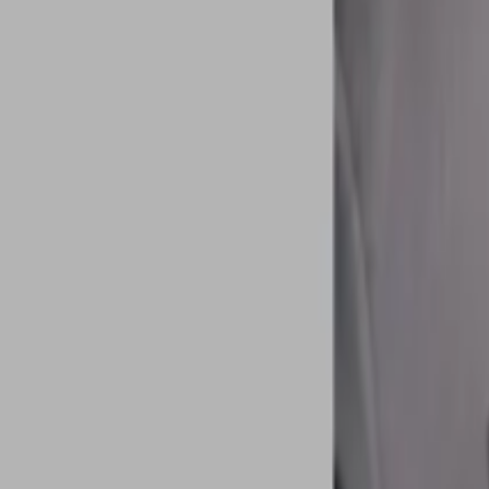
اشترك
RU
ع
EN
ع
حوارات