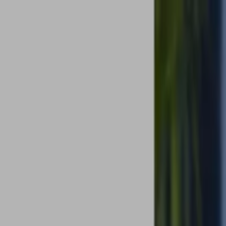
Loading page...
Please wait...