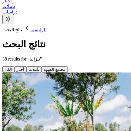
أخبار
تأملات
دراسات
الرئيسية
نتائج البحث
نتائج البحث
"
تنزانيا
for "
results
38
مجتمع القهوة
تأملات
أخبار
الكل