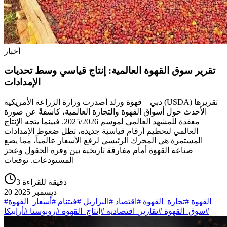
أخبار
تقرير سوق القهوة العالمية: إنتاج قياسي وسط تحديات
الإمدادات
دبي – قهوة ورلد أصدرت وزارة الزراعة الأمريكية (USDA) تقريرها
الأحدث حول أسواق القهوة والتجارة العالمية، كاشفةً عن صورة
معقدة للمشهد العالمي لموسم 2025/2026. فبينما يتجه الإنتاج
العالمي لتحطيم أرقام قياسية جديدة، تظل ضغوط الإمدادات
المستمرة هي المحرك الرئيسي لرفع الأسعار عالمياً، مما يضع
صناعة القهوة أمام مفارقة تاريخية بين وفرة الحقول وعجز
المستودعات. توقعات
3 دقيقة للقراءة
20 ديسمبر 2025
#القهوة #تجارة_القهوة #اقتصاد #البرازيل #فيتنام #أسعار_القهوة
#سوق_القهوة #تقارير_اقتصادية #إنتاج_القهوة #روبوستا #أرابيكا