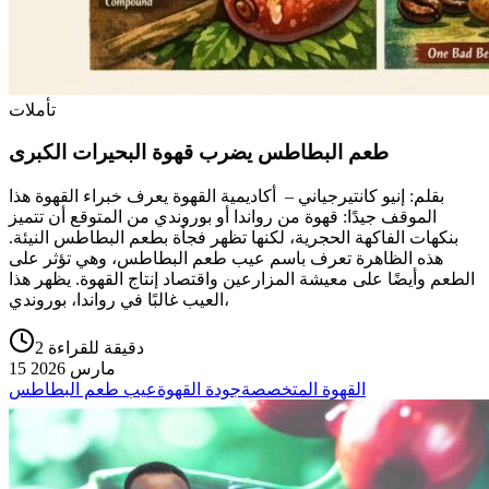
تأملات
طعم البطاطس يضرب قهوة البحيرات الكبرى
بقلم: إنيو كانتيرجياني – أكاديمية القهوة يعرف خبراء القهوة هذا
الموقف جيدًا: قهوة من رواندا أو بوروندي من المتوقع أن تتميز
بنكهات الفاكهة الحجرية، لكنها تظهر فجأة بطعم البطاطس النيئة.
هذه الظاهرة تعرف باسم عيب طعم البطاطس، وهي تؤثر على
الطعم وأيضًا على معيشة المزارعين واقتصاد إنتاج القهوة. يظهر هذا
العيب غالبًا في رواندا، بوروندي،
2 دقيقة للقراءة
15 مارس 2026
القهوة المتخصصة
جودة القهوة
عيب طعم البطاطس