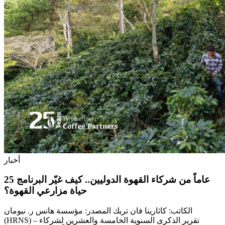
أخبار
25 عاماً من شركاء القهوة الدوليين.. كيف غيّر البرنامج
حياة مزارعي القهوة؟
الكاتب: كاثارينا فان تريك المصدر: مؤسسة هانس ر. نيومان
(HRNS) – تقرير الذكرى السنوية الخامسة والعشرين لشركاء