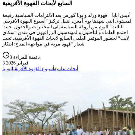
السابع لأبحاث القهوة الأفريقية
أديس أبابا – قهوة ورلد و بونا كورس بعد الالتزامات السياسية رفيعة
المستوى التي شهدها يوم أمس، انتقل تركيز “أسبوع القهوة الأفريقي
الثالث” اليوم من أروقة السياسة إلى المختبرات والحقول. حيث
اجتمع العلماء والباحثون والمهندسون الزراعيون في فندق “سكاي
لايت” لحضور المؤتمر العلمي السابع لأبحاث القهوة الأفريقية، تحت
شعار “قهوة مرنة في مواجهة المناخ: ابتكار
3 دقيقة للقراءة
3 فبراير 2026
أبحاث علمية
أسبوع القهوة الأفريقي
إثيوبيا