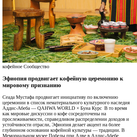
кофейное Сообщество
Эфиопия продвигает кофейную церемонию к
мировому признанию
Сеада Мустафа продвигает инициативу по включению
церемонии в список нематериального культурного наследия
Аддис-Абеба — QAHWA WORLD × Буна Курс В то время
как мировые дискуссии о кофе сосредоточены на
прослеживаемости, справедливом распределении доходов и
устойчивости отрасли, Эфиопия делает акцент на более
глубинном основании кофейной культуры — традиции. В
Мемориальном музее Победы при Адве в Аддис-Абебе