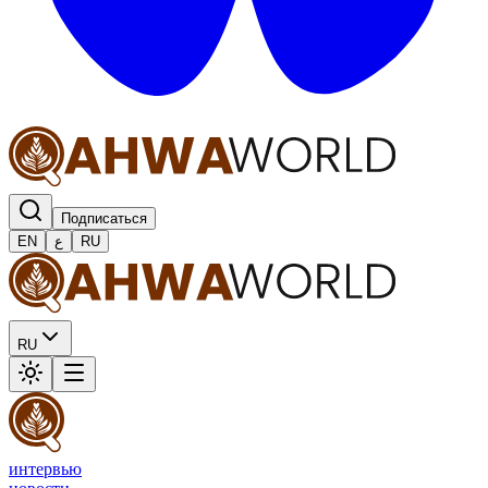
Подписаться
EN
ع
RU
RU
интервью